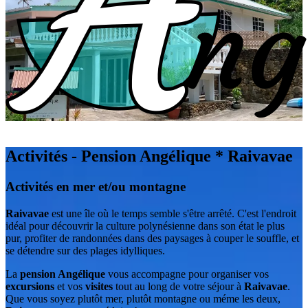
Activités - Pension Angélique
* Raivavae
Activités en mer et/ou montagne
Raivavae
est une île où le temps semble s'être arrêté. C'est l'endroit
idéal pour découvrir la culture polynésienne dans son état le plus
pur, profiter de randonnées dans des paysages à couper le souffle, et
se détendre sur des plages idylliques.
La
pension Angélique
vous accompagne pour organiser vos
excursions
et vos
visites
tout au long de votre séjour à
Raivavae
.
Que vous soyez plutôt mer, plutôt montagne ou méme les deux,