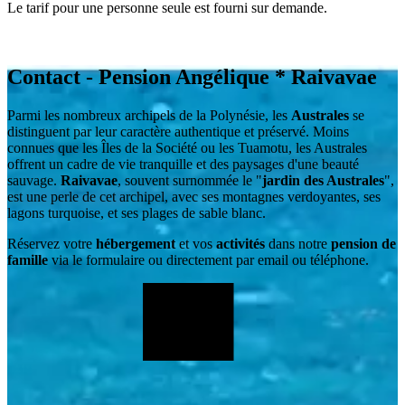
Le tarif pour une personne seule est fourni sur demande.
Contact - Pension Angélique
* Raivavae
Parmi les nombreux archipels de la Polynésie, les
Australes
se
distinguent par leur caractère authentique et préservé. Moins
connues que les Îles de la Société ou les Tuamotu, les Australes
offrent un cadre de vie tranquille et des paysages d'une beauté
sauvage.
Raivavae
, souvent surnommée le "
jardin des Australes
",
est une perle de cet archipel, avec ses montagnes verdoyantes, ses
lagons turquoise, et ses plages de sable blanc.
Réservez votre
hébergement
et vos
activités
dans notre
pension de
famille
via le formulaire ou directement par email ou téléphone.