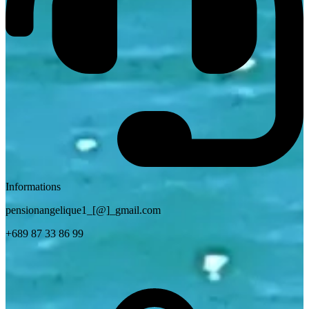
Informations
pensionangelique1
_[
@
]_
gmail.com
+689 87 33 86 99